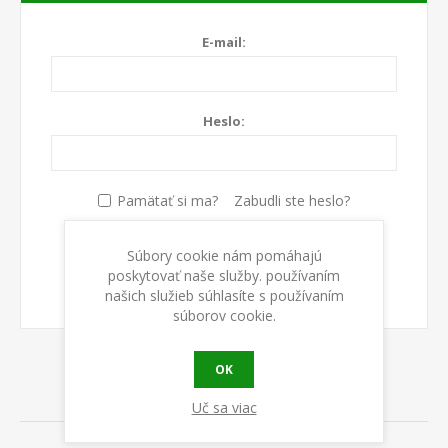
E-mail:
Heslo:
Pamätať si ma?
Zabudli ste heslo?
Súbory cookie nám pomáhajú
PRIHLÁSIŤ SA
poskytovať naše služby. používaním
našich služieb súhlasíte s používaním
súborov cookie.
OK
ABOUT LOGIN / REGISTRATION
Uč sa viac