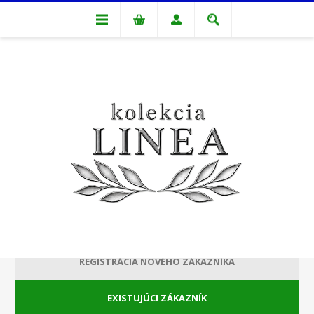
VITAJTE, PRIHLÁSTE SA PROSÍM!
REGISTRÁCIA NOVÉHO ZÁKAZNÍKA
EXISTUJÚCI ZÁKAZNÍK