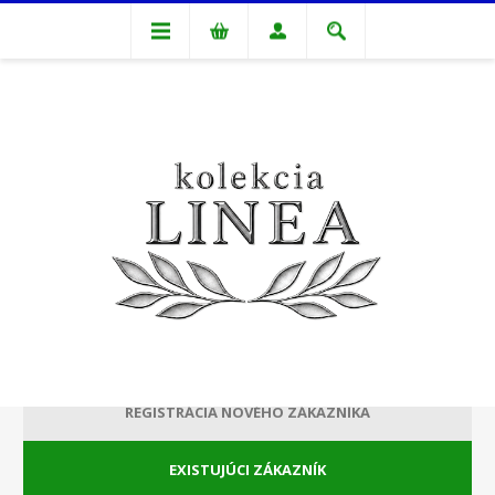
VITAJTE, PRIHLÁSTE SA PROSÍM!
REGISTRÁCIA NOVÉHO ZÁKAZNÍKA
EXISTUJÚCI ZÁKAZNÍK