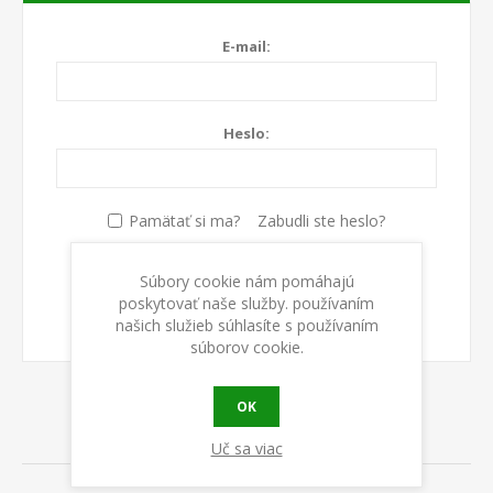
E-mail:
Heslo:
Pamätať si ma?
Zabudli ste heslo?
Súbory cookie nám pomáhajú
PRIHLÁSIŤ SA
poskytovať naše služby. používaním
našich služieb súhlasíte s používaním
súborov cookie.
OK
ABOUT LOGIN / REGISTRATION
Uč sa viac