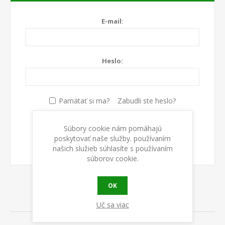
E-mail:
Heslo:
Pamätať si ma?
Zabudli ste heslo?
Súbory cookie nám pomáhajú
PRIHLÁSIŤ SA
poskytovať naše služby. používaním
našich služieb súhlasíte s používaním
súborov cookie.
OK
ABOUT LOGIN / REGISTRATION
Uč sa viac