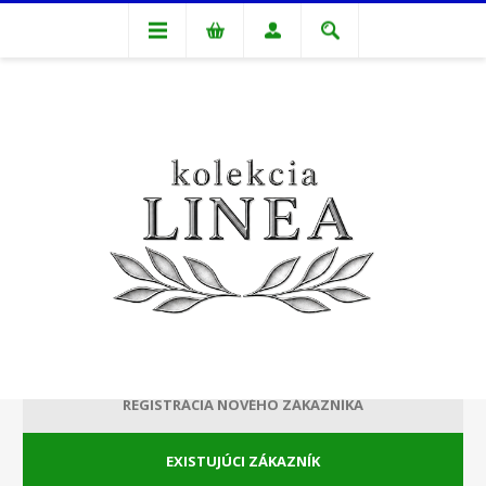
VITAJTE, PRIHLÁSTE SA PROSÍM!
REGISTRÁCIA NOVÉHO ZÁKAZNÍKA
EXISTUJÚCI ZÁKAZNÍK