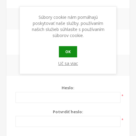
Súbory cookie nám pomáhajú
VOĽBY
poskytovať naše služby. používaním
našich služieb súhlasíte s používaním
súborov cookie.
Newsletter:
OK
Uč sa viac
VAŠE HESLO
Heslo:
*
Potvrdiť heslo:
*