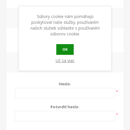
Súbory cookie nám pomáhajú
VOĽBY
poskytovať naše služby. používaním
našich služieb súhlasíte s používaním
súborov cookie.
Newsletter:
OK
Uč sa viac
VAŠE HESLO
Heslo:
*
Potvrdiť heslo:
*