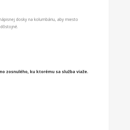
 nápisnej dosky na kolumbáriu, aby miesto
 dôstojné.
o zosnulého
, ku ktorému sa služba viaže.