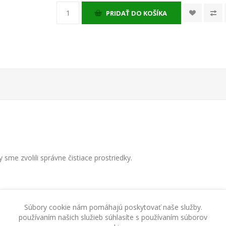
PRIDAŤ DO KOŠÍKA
me zvolili správne čistiace prostriedky.
 pomocou mäkkej kefy alebo prachovky.
Súbory cookie nám pomáhajú poskytovať naše služby.
používaním našich služieb súhlasíte s používaním súborov
ou