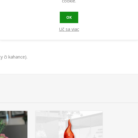
cookie.
logickým, materiálu šetrným roztokom. Vyhýbame sa agresívnym che
OK
Uč sa viac
äť zažiarili a boli dobre čitateľné.
y či kahance).