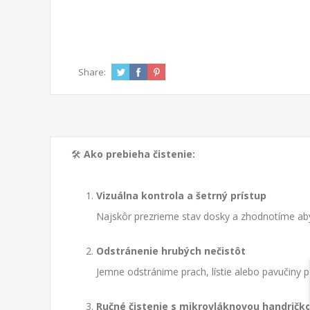
Share:
🛠️
Ako prebieha čistenie:
Vizuálna kontrola a šetrný prístup
Najskôr prezrieme stav dosky a zhodnotíme aby s
Odstránenie hrubých nečistôt
Jemne odstránime prach, lístie alebo pavučiny
Ručné čistenie s mikrovláknovou handričk